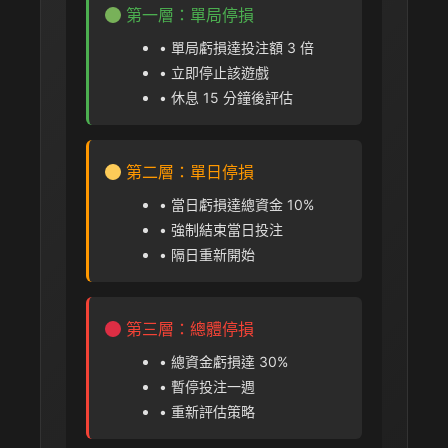
第一層：單局停損
• 單局虧損達投注額 3 倍
• 立即停止該遊戲
• 休息 15 分鐘後評估
第二層：單日停損
• 當日虧損達總資金 10%
• 強制結束當日投注
• 隔日重新開始
第三層：總體停損
• 總資金虧損達 30%
• 暫停投注一週
• 重新評估策略