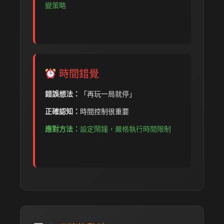
變策略
時間錯覺
錯誤想法：
「再玩一局就停」
正確認知：
時間控制很重要
應對方法：
設定鬧鐘，嚴格執行時間限制