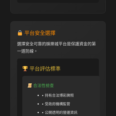
平台安全選擇
選擇安全可靠的娛樂城平台是保護資金的第
一道防線。
平台評估標準
合法性檢查
• 持有合法博彩牌照
• 受政府機構監管
• 公開透明的營運資訊