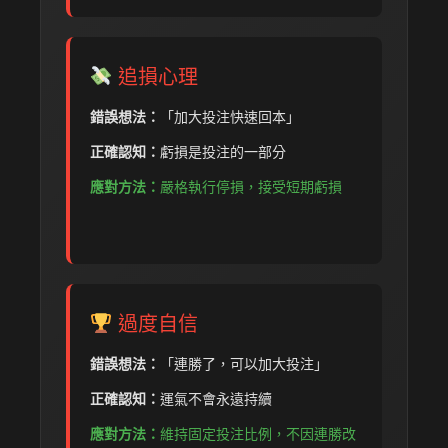
追損心理
錯誤想法：
「加大投注快速回本」
正確認知：
虧損是投注的一部分
應對方法：
嚴格執行停損，接受短期虧損
過度自信
錯誤想法：
「連勝了，可以加大投注」
正確認知：
運氣不會永遠持續
應對方法：
維持固定投注比例，不因連勝改