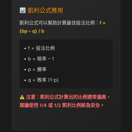
凱利公式應用
凱利公式可以幫助計算最佳投注比例：
f =
(bp – q) / b
• f = 投注比例
• b = 賠率 – 1
• p = 勝率
• q = 敗率 (1-p)
注意：凱利公式計算出的比例通常偏高，
建議使用 1/4 或 1/2 凱利比例較為安全。