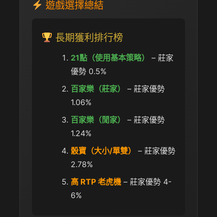
遊戲選擇總結
長期獲利排行榜
21點（使用基本策略）
– 莊家
優勢 0.5%
百家樂（莊家）
– 莊家優勢
1.06%
百家樂（閒家）
– 莊家優勢
1.24%
骰寶（大小/單雙）
– 莊家優勢
2.78%
高 RTP 老虎機
– 莊家優勢 4-
6%