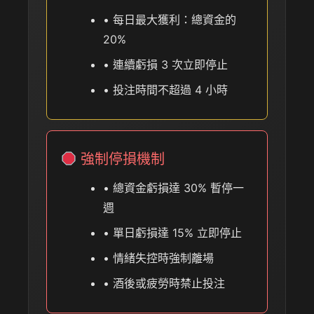
• 每日最大獲利：總資金的
20%
• 連續虧損 3 次立即停止
• 投注時間不超過 4 小時
強制停損機制
• 總資金虧損達 30% 暫停一
週
• 單日虧損達 15% 立即停止
• 情緒失控時強制離場
• 酒後或疲勞時禁止投注