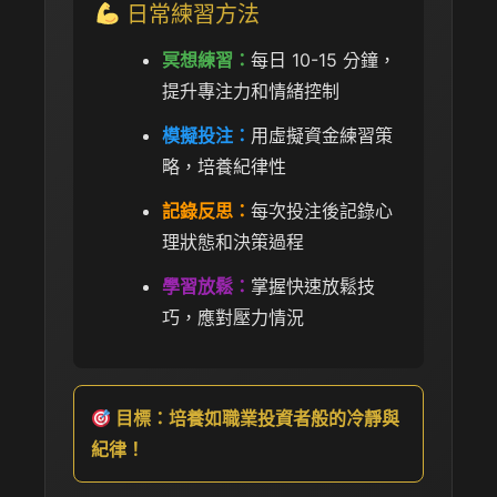
日常練習方法
冥想練習：
每日 10-15 分鐘，
提升專注力和情緒控制
模擬投注：
用虛擬資金練習策
略，培養紀律性
記錄反思：
每次投注後記錄心
理狀態和決策過程
學習放鬆：
掌握快速放鬆技
巧，應對壓力情況
目標：培養如職業投資者般的冷靜與
紀律！