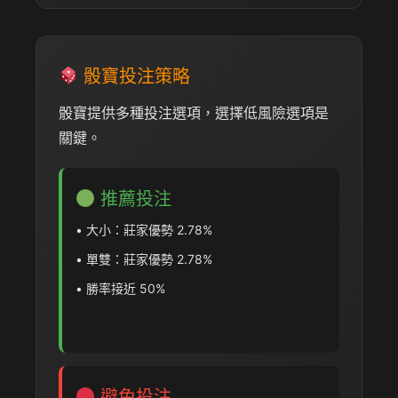
骰寶投注策略
骰寶提供多種投注選項，選擇低風險選項是
關鍵。
推薦投注
• 大小：莊家優勢 2.78%
• 單雙：莊家優勢 2.78%
• 勝率接近 50%
避免投注