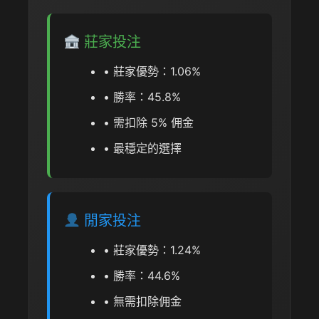
莊家投注
• 莊家優勢：1.06%
• 勝率：45.8%
• 需扣除 5% 佣金
• 最穩定的選擇
閒家投注
• 莊家優勢：1.24%
• 勝率：44.6%
• 無需扣除佣金