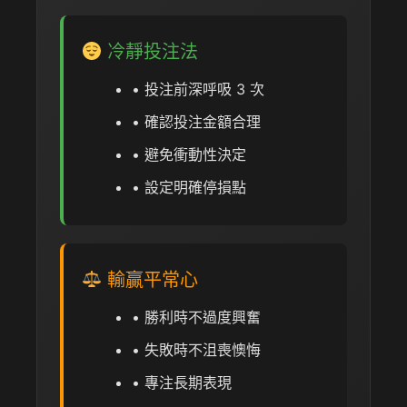
冷靜投注法
• 投注前深呼吸 3 次
• 確認投注金額合理
• 避免衝動性決定
• 設定明確停損點
輸贏平常心
• 勝利時不過度興奮
• 失敗時不沮喪懊悔
• 專注長期表現