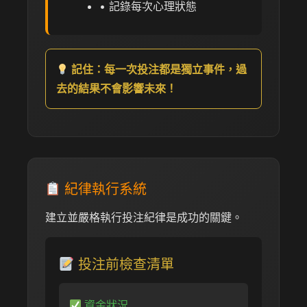
• 記錄每次心理狀態
記住：每一次投注都是獨立事件，過
去的結果不會影響未來！
紀律執行系統
建立並嚴格執行投注紀律是成功的關鍵。
投注前檢查清單
資金狀況