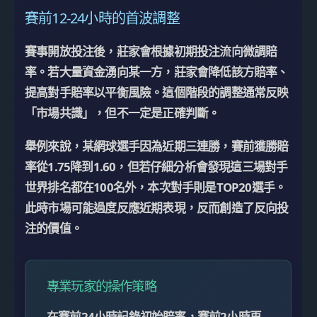
賽前12-24小時的首波調整
賽事開放投注後，莊家會根據初期投注流向微調賠
率。若大量資金湧向某一方，莊家會降低該方賠率、
提高對手賠率以平衡風險。這個階段的調整通常反映
「市場共識」，但不一定是正確判斷。
舉例來說，某網球選手因為近期三連勝，賽前獲勝賠
率從1.75降到1.60，但若仔細分析會發現這三場對手
世界排名都在100名外，本次對手則是TOP20選手。
此時市場可能過度反應近期表現，反而創造了反向投
注的價值。
專業玩家的操作策略
在賽前24小時記錄初始賠率，賽前2小時再