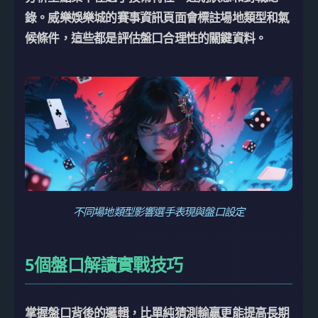
錄。威樂娛樂城的賽事資訊頁面會標註場地類型和氣
候條件，這些都是評估盤口合理性的關鍵資料。
不同場地類型影響選手表現與盤口設定
5個盤口解讀實戰技巧
掌握盤口背後的邏輯，比單純猜測輸贏更能提高長期