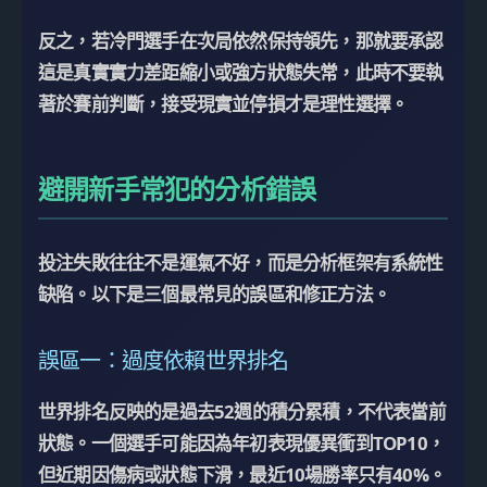
反之，若冷門選手在次局依然保持領先，那就要承認
這是真實實力差距縮小或強方狀態失常，此時不要執
著於賽前判斷，接受現實並停損才是理性選擇。
避開新手常犯的分析錯誤
投注失敗往往不是運氣不好，而是分析框架有系統性
缺陷。以下是三個最常見的誤區和修正方法。
誤區一：過度依賴世界排名
世界排名反映的是過去52週的積分累積，不代表當前
狀態。一個選手可能因為年初表現優異衝到TOP10，
但近期因傷病或狀態下滑，最近10場勝率只有40%。