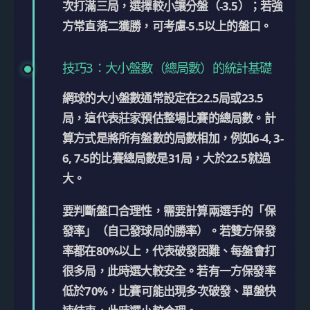
次打滿三局，選擇較小讓分盤（-3.5）；若強
方常直落二獲勝，可考慮-5.5以上的盤口。
技巧3：大小盤數（總局數）的統計基礎
網球的大小盤數通常設定在22.5局或23.5
局，這代表莊家預估整場比賽的總局數。計
算方式是將所有盤數的局數相加，例如6-4, 3-
6, 7-5的比賽總局數是31局，大於22.5就過
大。
要判斷盤口合理性，需要計算兩選手的「保
發率」（自己發球局的勝率）。若雙方保發
率都在80%以上，代表破發困難、每盤會打
很多局，此時選大較安全。若有一方保發率
低於70%，比賽可能出現多次破發、單盤快