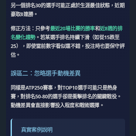
另一個排名30的選手可能正處於生涯最佳狀態，近期
豪取8連勝。
修正方法：只參考
最近20場比賽的勝率
和
近8週的排
名變化趨勢
。若某選手排名持續下滑（如從15跌至
25），即使當前數字看似還不錯，投注時也要保守評
估。
誤區二：忽略選手動機差異
同樣是ATP250賽事，對TOP10選手可能只是熱身
賽，對排名50-80的選手卻是衝擊排名的關鍵戰役。
動機差異會直接影響投入程度和戰術選擇。
真實案例說明