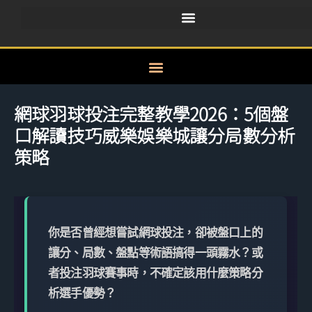
網球羽球投注完整教學2026：5個盤
口解讀技巧威樂娛樂城讓分局數分析
策略
你是否曾經想嘗試網球投注，卻被盤口上的
讓分、局數、盤點等術語搞得一頭霧水？或
者投注羽球賽事時，不確定該用什麼策略分
析選手優勢？