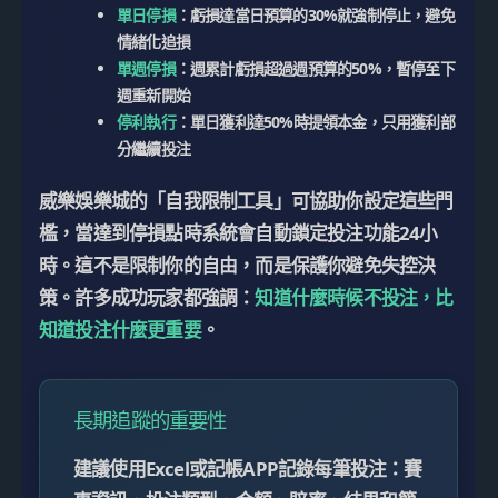
單日停損
：虧損達當日預算的30%就強制停止，避免
情緒化追損
單週停損
：週累計虧損超過週預算的50%，暫停至下
週重新開始
停利執行
：單日獲利達50%時提領本金，只用獲利部
分繼續投注
威樂娛樂城的「自我限制工具」可協助你設定這些門
檻，當達到停損點時系統會自動鎖定投注功能24小
時。這不是限制你的自由，而是保護你避免失控決
策。許多成功玩家都強調：
知道什麼時候不投注，比
知道投注什麼更重要
。
長期追蹤的重要性
建議使用Excel或記帳APP記錄每筆投注：賽