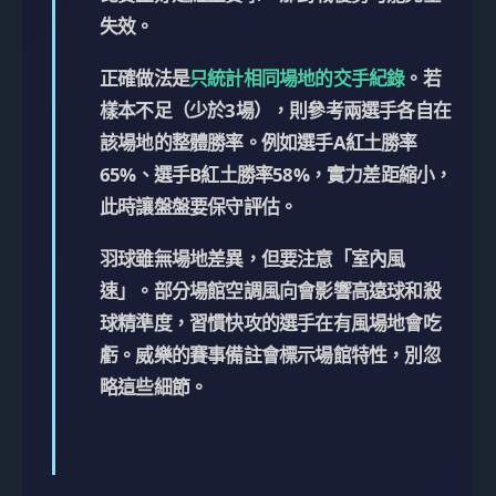
失效。
正確做法是
只統計相同場地的交手紀錄
。若
樣本不足（少於3場），則參考兩選手各自在
該場地的整體勝率。例如選手A紅土勝率
65%、選手B紅土勝率58%，實力差距縮小，
此時讓盤盤要保守評估。
羽球雖無場地差異，但要注意「室內風
速」。部分場館空調風向會影響高遠球和殺
球精準度，習慣快攻的選手在有風場地會吃
虧。威樂的賽事備註會標示場館特性，別忽
略這些細節。