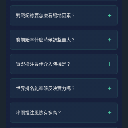
對戰紀錄要怎麼看場地因素？
賽前賠率什麼時候調整最大？
實況投注最佳介入時機是？
世界排名能準確反映實力嗎？
串關投注風險有多高？