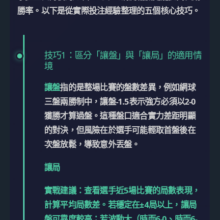
勝率。以下是從實際投注經驗整理的五個核心技巧。
技巧1：區分「讓盤」與「讓局」的適用情
境
讓盤
指的是整場比賽的盤數差異，例如網球
三盤兩勝制中，讓盤-1.5表示強方必須以2-0
獲勝才算過盤。這種盤口適合實力差距明顯
的對決，但風險在於選手可能輕取首盤後在
次盤放鬆，導致意外丟盤。
讓局
實戰建議
：查看選手近5場比賽的局數表現，
計算平均局數差。若穩定在±4局以上，讓局
盤可靠度較高；若波動大（時而6-0、時而6-