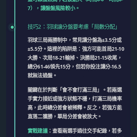
7），讓盤盤風險較小。
技巧2：羽球讓分盤要考慮「局數分配」
羽球三局兩勝制中，常見讓分盤為±3.5分或
±5.5分。這裡的陷阱是：強方可能首局21-10
大勝、次局18-21輸掉、決勝局21-15收尾，
總分61-46領先15分，但若你投注讓分-16.5
就無法過盤。
關鍵在於判斷「會不會打滿三局」。若兩選
手實力接近或強方狀態不穩，打滿三局機率
高，此時總分差會被稀釋。反之，若強方能
直落二獲勝，單局分差會被放大。
實戰建議
：查看兩選手過往交手紀錄，若多