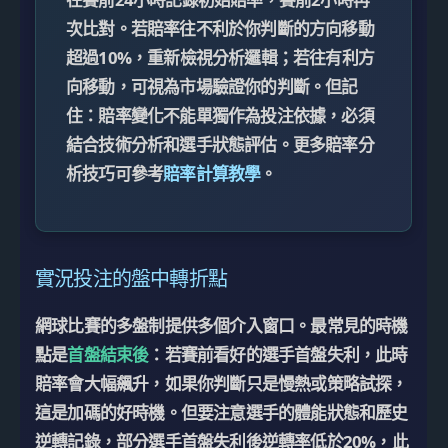
次比對。若賠率往不利於你判斷的方向移動
超過10%，重新檢視分析邏輯；若往有利方
向移動，可視為市場驗證你的判斷。但記
住：賠率變化不能單獨作為投注依據，必須
結合技術分析和選手狀態評估。更多賠率分
析技巧可參考
賠率計算教學
。
實況投注的盤中轉折點
網球比賽的多盤制提供多個介入窗口。最常見的時機
點是
首盤結束後
：若賽前看好的選手首盤失利，此時
賠率會大幅飆升，如果你判斷只是慢熱或策略試探，
這是加碼的好時機。但要注意選手的體能狀態和歷史
逆轉記錄，部分選手首盤失利後逆轉率低於20%，此