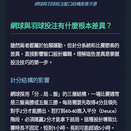
網球與羽球投注盤口結構差異示意
網球與羽球投注有什麼根本差異？
雖然兩者都屬於拍類運動，但計分系統和比賽節奏的
差異，直接影響盤口設計邏輯。理解這些差異是掌握
投注技巧的第一步。
計分結構的影響
網球採用「分→局→盤」的三層結構，一場比賽通常
是三盤兩勝或五盤三勝。每局需要先取得4分且領先
對手2分才能勝出，若打到40-40進入平分（Deuce）
階段，必須連贏2分才能拿下該局。這種設計導致比
賽時長不固定，短則1小時、長則可能超過5小時。