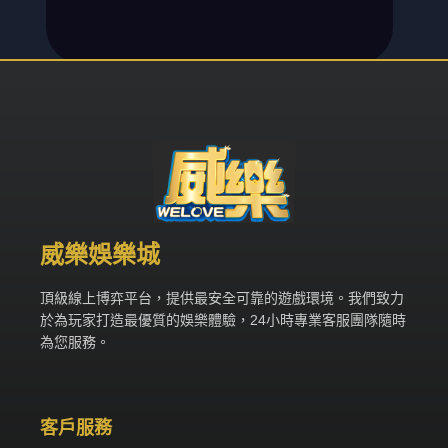
威樂娛樂城
頂級線上博弈平台，提供最安全可靠的遊戲環境。我們致力
於為玩家打造最優質的娛樂體驗，24小時專業客服團隊隨時
為您服務。
客戶服務