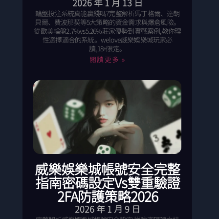
2026 年 1 月 13 日
輪盤投注系統真能贏錢嗎?完整解析馬丁格爾、達朗
貝爾、費波那契等5大策略的資金需求與爆倉風險。
從歐美輪盤2.7%vs5.26%莊家優勢到實戰案例,教你理
性選擇適合的系統。welove威樂娛樂城玩家必
讀,18+限定。
閱讀更多 »
威樂娛樂城帳號安全完整
指南密碼設定vs雙重驗證
2FA防護策略2026
2026 年 1 月 9 日