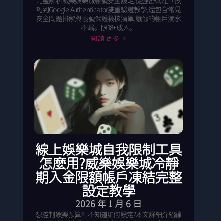
完整解析威樂娛樂城帳號安全設定,從強密碼建立技
巧到Google Authenticator雙重驗證教學,還包含常見
安全問題排解與帳號保護檢核清單,讓你的帳戶滴水
不漏。限18+成人。
閱讀更多 »
線上娛樂城自我限制工具
怎麼用?威樂娛樂城冷靜
期入金限額帳戶凍結完整
設定教學
2026 年 1 月 6 日
想控制娛樂預算卻不知道如何設定?本文詳細介紹線