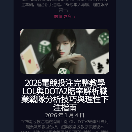
注準則，適合新手進階。18+成年人專屬，理性娛樂
第一。
閱讀更多 »
2026電競投注完整教學
LOL與DOTA2賠率解析職
業戰隊分析技巧與理性下
注指南
2026 年 1 月 4 日
2026電競投注權威指南！從LOL、DOTA2賠率計算到
職業戰隊數據分析，威樂娛樂城教您掌握版本