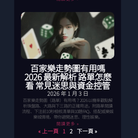
百家樂走勢圖有用嗎
2026 最新解析 路單怎麼
看 常見迷思與資金控管
2026 年 1 月 3 日
百家樂走勢圖（路單）有用嗎？2026 以機率觀點解
析珠盤路、大路與下三路的正確用途，附路單閱讀
流程、下注前10秒檢核清單與10題FAQ，搭配威樂娛
樂城情境，帶你避開迷思、理性娛樂。
閱讀更多 »
« 上一頁
1
2
下一頁 »